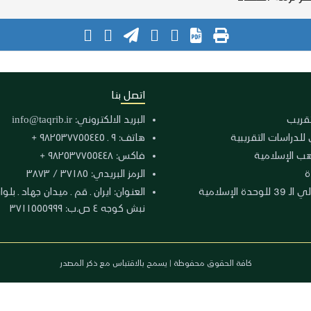
اتصل بنا
لتقريب
البريد الالكتروني:
info@taqrib.ir
 للدراسات التقريبية
هاتف: ٩ ـ ٩٨٢٥٣٧٧٥٥٤٤٥ +
هب الإسلامية
فاكس: ٩٨٢٥٣٧٧٥٥٤٤٨ +
ة
الرمز البريدي: ٣٧١٨٥ / ٣٨٧٣
دة الإسلامية
نبش كوجه ٤ ص.ب: ٣٧١١٥٥٥٩٩٩
كافة الحقوق محفوظة | يسمح بالاقتباس مع ذكر المصدر