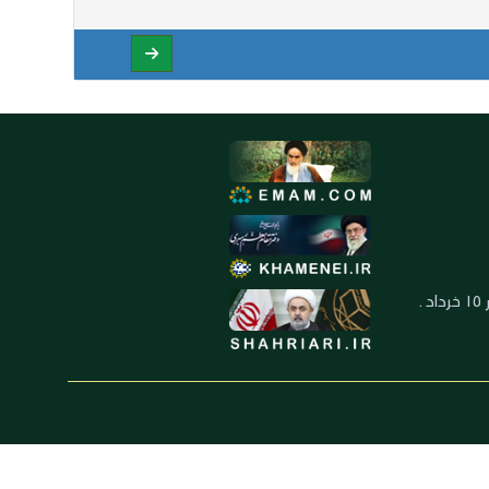
العنوان: ايران ـ قم ـ ميدان جهاد ـ بلوار ١٥ خرداد ـ