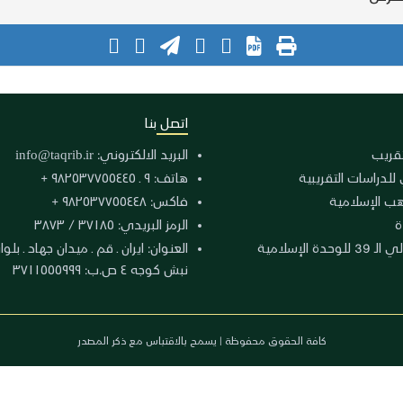
اتصل بنا
لتقريب
البريد الالكتروني:
info@taqrib.ir
 للدراسات التقريبية
هاتف: ٩ ـ ٩٨٢٥٣٧٧٥٥٤٤٥ +
هب الإسلامية
فاكس: ٩٨٢٥٣٧٧٥٥٤٤٨ +
ة
الرمز البريدي: ٣٧١٨٥ / ٣٨٧٣
دة الإسلامية
نبش كوجه ٤ ص.ب: ٣٧١١٥٥٥٩٩٩
كافة الحقوق محفوظة | يسمح بالاقتباس مع ذكر المصدر