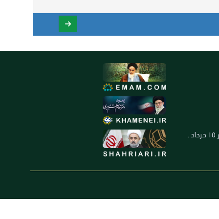
العنوان: ايران ـ قم ـ ميدان جهاد ـ بلوار ١٥ خرداد ـ