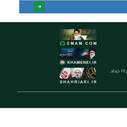
العنوان: ايران ـ قم ـ ميدان جهاد ـ بلوار ١٥ خرداد ـ