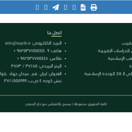
اتصل بنا
لتقريب
البريد الالكتروني:
info@taqrib.ir
 للدراسات التقريبية
هاتف: ٩ ـ ٩٨٢٥٣٧٧٥٥٤٤٥ +
هب الإسلامية
فاكس: ٩٨٢٥٣٧٧٥٥٤٤٨ +
ة
الرمز البريدي: ٣٧١٨٥ / ٣٨٧٣
دة الإسلامية
نبش كوجه ٤ ص.ب: ٣٧١١٥٥٥٩٩٩
كافة الحقوق محفوظة | يسمح بالاقتباس مع ذكر المصدر