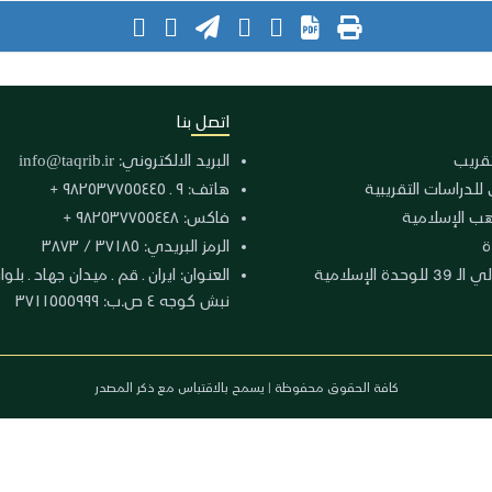
اتصل بنا
لتقريب
البريد الالكتروني:
info@taqrib.ir
 للدراسات التقريبية
هاتف: ٩ ـ ٩٨٢٥٣٧٧٥٥٤٤٥ +
هب الإسلامية
فاكس: ٩٨٢٥٣٧٧٥٥٤٤٨ +
ة
الرمز البريدي: ٣٧١٨٥ / ٣٨٧٣
دة الإسلامية
نبش كوجه ٤ ص.ب: ٣٧١١٥٥٥٩٩٩
كافة الحقوق محفوظة | يسمح بالاقتباس مع ذكر المصدر