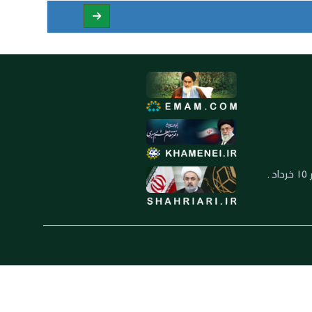
العنوان: ايران ـ قم ـ ميدان جهاد ـ بلوار ١٥ خرداد ـ