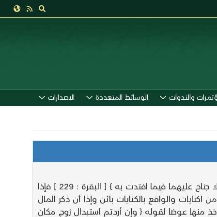
ؤتمرات والندوات
الوسائط المتعددة
الاصدارات
وإذا تشاق الزوجان وخافا أن لا يقيام حدود الله فلا بأس بأن تفتدي نفسها منه بمال يخلعها به لقوله تعالى : { فلا جناح عليهما فيما افتدت به } [ البقرة : 229 ] فإذا
نه يحتمل الطلاق حتى صار من اكنايات والواقع بالكنايات بائن وإذا أن ذكر المال
أخذ منها عوضا لقوله { وإن أردتم استبدال زوج مكان