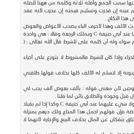
نها سمت الجمع وأقله ثلاثة وكلمة من ههنا للصلة
ليم عينه إن قدرت وتسليم قيمته إن عجزت لأنه عقد
هذا النكاح .
ثلث الألف وهذا لأحرف الباء يصحب الأعواض والعوض
ينقسم على المعوض والطلاق بائن لوجوب المال وإن قالت : طلقني ثلاثا على ألف فطلقها واحدة فلا شيء عليها عند أبي حنيفة C ويملك الرجعة وقالا : هي واحدة
 سواء وله أن كلمة على للشرط قال الله تعالى : {
جزاء وإذا كان للشرط فالمشروط لا يتوزع على أجزاء
ونة إلا لتسلم له الألف كلها بخلاف قولها طلقني
لوجين لأن معنى قوله : بألف بعوض ألف يجب لي
بل وجوده والطلاق بائن لما قلنا .
ولو قال لامرأته : أنت طالق وعليك ألف فقبلت أو قال لعبده : أنت حر وعليك ألف فقبل عتق العبد وطلقت المرأة ولا شيء عليهما عند أبي حنيفة C وكذا إذا لم يقبلا
اوضة فإن قولهم احمل هذا المتاع ولك درهم بمنزلة
اق بنفكان عن المال بخلاف البيع والإجارة لأنهما لا