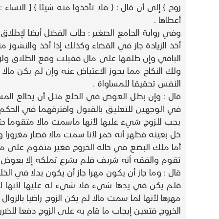
أعطاها .
أخذ الزيادة جاز في القضاء وكذلك إذا أخذ والنشوز
الباقي وإن طلقها على مال فقبلت وقع الطلاق ولزمها 
ولك النكاح مما يجوز الاعتياض عنه وإن لم يكن مالا
النفس تحقيقا للمساواة .
قال : وإن بطل العوض في الخلع مثل أن يخالع المس
في الوجهين للتعليق بالقبول وافترقهما في الحكم 
يجب للزوج شيء عليها لأنها ماسمت مالا متقوما حتى 
خل بعينه فظهر أنه خمر لأنا سمت مالا فصار مغرورا 
أما ملك البضع في حالة الخروج فغير متقوم على ما ن
تقوم والفقه أنه شريف فلم يشرع تملكه إلا بعوض إظ
قال : وما جاز أن يكون مهرا جاز أن يكون بدلا في ا
فلم يكن في يدها شيء فلا شيء له عليها لأنها 
مهرها لأنها لما سمت مالا لم يكن الزوج راضيا بالزو
الخروج فتعين إيجاب ما قام به على الزوج دفعا للضرر 