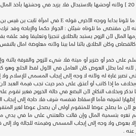
زوج } إلى أن قال : { فلا تأخذوا منه شيئا } [ النساء : 20 ] ولأنه أوحشها بالاستبدال فلا 
وفي رواية الجامع الصغير : طاب الفضل أيضا لإطلاق ما تلون
 منه لأن مقتضى ما تلوناه شيئان : الجواز حكما والإباحة وقد
المال لأن الزوج يستبد بالطلاق تنجيزا وتعليقا وقد علقه بقبو
 كالقصاص وكان الطلاق بائنا لما بينا ولأنه معاوضة امال بالنف
لم على خمر أو خنزير أو ميتة فلا شيء للزوج والفرقة بائنة 
لأنه لما بطل العوض كان العامل في الأول لفظ الخلع وهو كنا
تصير غارة له ولأنه لا وجه إلى إيجاب المسمى للإسلام ولا إلى
وبخلاف ما إذا كاتب أو أعتق على خمر حيث تجب قيمة العبد لأن
ذكر وبخلاف النكاح لأن البضع في حالة الخروج فغير تقوم على
هارا لشرفه فأما الإسقاط فنفسه شرف فلا حاجة إلى إيجاب الم
لخلع لأن ما يصلح عوضا للمتقوم أولى أن يصحل عوضا لغير الم
لم تغره بتسمية المال وإن قالت خالعتني على ما في يدي م
ال إلا بعوض ولا وجه إلى إيجاب المسمى وقيمته للجالة ولا إلى 
عنه .