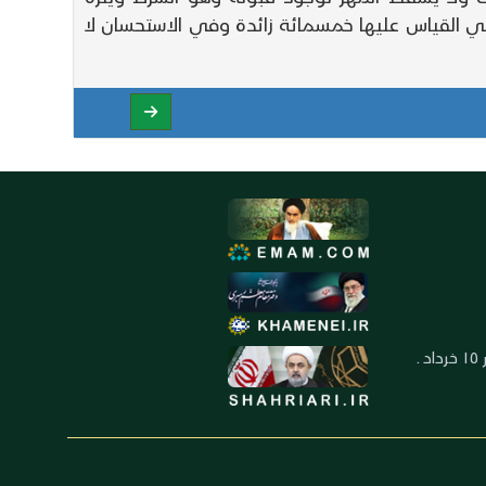
ي القياس عليها خمسمائة زائدة وفي الاستحسان لا
العنوان: ايران ـ قم ـ ميدان جهاد ـ بلوار ١٥ خرداد ـ