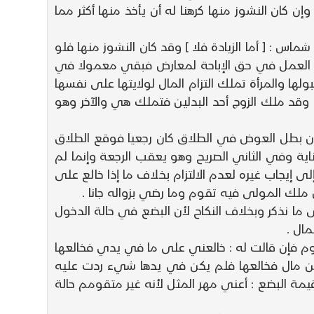
يزيد في وحشتها بأخذ المال وإن كان النشوز منها كرهنا له أن يأخذ منها أكثر مما
ا بداءا ووجه الأخرى قوله E في امرأة ثابت بن قيس بن شماس : [ أما الزيادة فلا ] وقد كان النشوز منها فلو
 ترك العمل في حق الإباحة لمعارض فبقي معمولا في
لها والمرأة تملك التزام المال لولايتها على نفسها
س وقد ملك الزوج أحد البدلين فتملك هي والآخر وهو
وإن بطل العوض في الطلاق كان رجعيا فوقع الطلاق
ية وفي الثاني الصريح وهو يعقب الرجعة وإنما لم
 إيجاب غيره لعدم الالتزام بخلاف ما إذا خالع على
 ملك المولى فيه تقوم وما رضي بزواله جانا .
 ما نذكر وبخلاف النكاح لأن البضع في حالة الدخول
ال .
تقوم فإن قالت له : خالعني على ما في يدي فخالعها
ن مال فخالعها فلم يكن في يدها شيء ردت عليه
قيمة البضع : أعني مهر المثل لأنه غير متقومم حالة