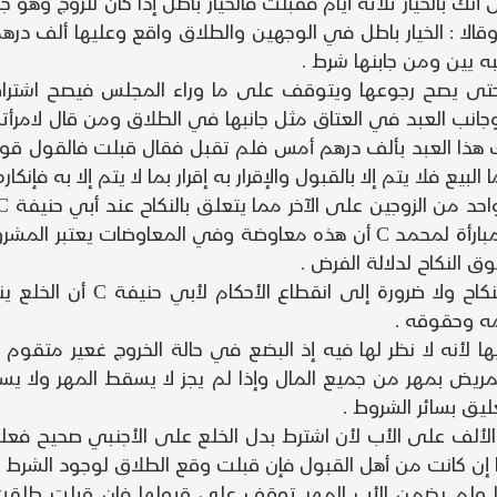
ك بالخيار ثلاثة أيام فقبلت فالخيار باطل إذا كان للزوج وهو جائ
 ترد طلقت ولزمها الألف وهذا عند أبي حنيفة C وقالا : الخيار باطل في الوجهين والطلاق و
به يين ومن جابنها شرط .
بمنزلة البيع حتى يصح رجوعها ويتوقف على ما وراء المجلس فيصح اش
وجانب العبد في العتاق مثل جانبها في الطلاق ومن قال لامر
 هذا العبد بألف درهم أمس فلم تقبل فقال قبلت فالقول قول
البيع فلا يتم إلا بالقبول والإقرار به إقرار بما لا يتم إلا به فإنك
ق النكاح لدلالة الفرض .
أما الخلع فمقتضاه الانخلاع 
مه وحقوقه .
ها لأنه لا نظر لها فيه إذ البضع في حالة الخروج غعير متقوم
لمريض بمهر من جميع المال وإذا لم يجز لا يسقط المهر ولا ي
ليق بسائر الشروط .
الألف على الأب لأن اشترط بدل الخلع على الأجنبي صحيح فعل
إن كانت من أهل القبول فإن قبلت وقع الطلاق لوجود الشرط ول
رها ولم يضمن الأب المهر توقف على قبولها فإن قبلت طلقت