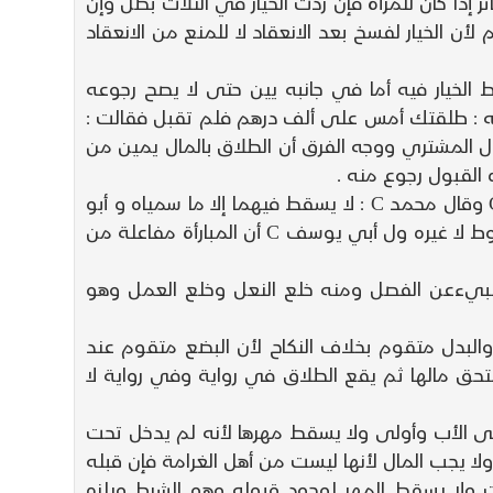
ز إذا كان للمرأة فإن ردت الخيار في الثلاث بطل وإن
اقع وعليها ألف درهم لأن الخيار لفسخ بعد الانعقاد لا للمنع من الانعقاد
تراط الخيار فيه أما في جانبه يين حتى لا يصح رجوعه
أته : طلقتك أمس على ألف درهم فلم تقبل فقالت :
 المشتري ووجه الفرق أن الطلاق بالمال يمين من
اره القبول رجوع منه .
قلا : والمبارأة كالخلع كلاهما يسقطان كل حق لكل واحد من الزوجين على الآخر مما يتعلق بالنكاح عند أبي حنيفة C وقال محمد C : لا يسقط فيهما إلا ما سمياه و أبو
يوسف C معه في الخلع ومع أبي حنيفه C في المبارأة لمحمد C أن هذه معاوضة وفي المعاوضات يعتبر المشروط لا غيره ول أبي يوسف C أن المبارأة مفاعلة من
وقد حصل في نقض النكاح ولا ضرورة إلى انقطاع الأحكام لأبي حنيفة C أن الخلع ينبيءعن الفصل ومنه خلع النعل وخلع العمل وهو
 والبدل متقوم بخلاف النكاح لأن البضع متقوم عند
ستحق مالها ثم يقع الطلاق في رواية وفي رواية لا
ى الأب وأولى ولا يسقط مهرها لأنه لم يدخل تحت
ا يجب المال لأنها ليست من أهل الغرامة فإن قبله
 ولا يسقط المهر لوجود قبوله وهو الشرط ويلزه