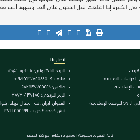
في الكبيرة إذا اختلعت قبل الدخول على ألف ومهرها ألف فف
اتصل بنا
لتقريب
البريد الالكتروني:
info@taqrib.ir
 للدراسات التقريبية
هاتف: ٩ ـ ٩٨٢٥٣٧٧٥٥٤٤٥ +
هب الإسلامية
فاكس: ٩٨٢٥٣٧٧٥٥٤٤٨ +
ة
الرمز البريدي: ٣٧١٨٥ / ٣٨٧٣
دة الإسلامية
نبش كوجه ٤ ص.ب: ٣٧١١٥٥٥٩٩٩
كافة الحقوق محفوظة | يسمح بالاقتباس مع ذكر المصدر