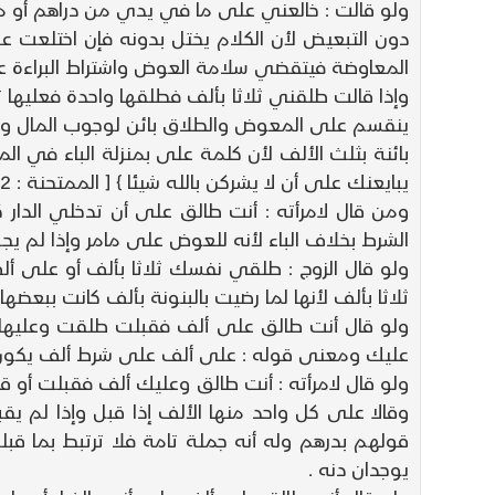
ولو قالت : خالعني على ما في يدي من دراهم أو من
دون التبعيض لأن الكلام يختل بدونه فإن اختلعت عل
المعاوضة فيتقضي سلامة العوض واشتراط البراءة عنه
وإذا قالت طلقني ثلاثا بألف فطلقها واحدة فعليها 
بائنة بثلث الألف لأن كلمة على بمنزلة الباء في ا
يبايعنك على أن لا يشركن بالله شيئا } [ الممتحنة : 12 ] .
ومن قال لامرأته : أنت طالق على أن تدخلي الدار كا
الشرط بخلاف الباء لأنه للعوض على مامر وإذا لم يج
ولو قال الزوج : طلقي نفسك ثلاثا بألف أو على أل
ثلاثا بألف لأنها لما رضيت بالبنونة بألف كانت ببعضها
ولو قال أنت طالق على ألف فقبلت طلقت وعليها 
عليك ومعنى قوله : على ألف على شرط ألف يكون لي 
وقالا على كل واحد منها الألف إذا قبل وإذا لم يق
قولهم بدرهم وله أنه جملة تامة فلا ترتبط بما قبله إ
يوجدان دنه .