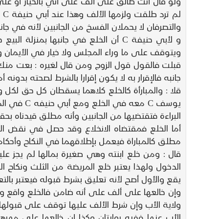
ولو قال أنت طالق على ألف على أني بالخيار أو على أن
لم
والتصرفان لا يحملان الفسخ من الجانبين لأنه في جان
و لأبي حنيفة C أن الخلع في جانبها 
ويتوقف على ما وراء المجلس ولا خيار في الأيمان 
قبلت فالقول قول الزوج ومن قال لغيره : بعت منك
جانبه فالإقرار به لا يكون إقرارا بالشرط لصحته بدونه أما 
البراءة فتقتضيها من الجانبين وأنه مطلق قيدناه بحقو
مطلق كالمباراة فيعمل بإطلاقهما في النكاح وأحكا
قال : ومن خلع ابنته وهي صغيرة بمالها لم يجز علي
الدخول ولهذا يعتبر خلع المريضة من الثلث ونكاح ا
يقع والأول أصح لأنه تعليق بشرط قبوله فيعتبر بالتع
وإن خالعها على ألف على أنه ضامن فالخلع واقع و
ولاية الأب وإن شرط الألف عليها توقف على قبولها 
الأب عنها ففيه روايتان وكذا إن خالعها على مه