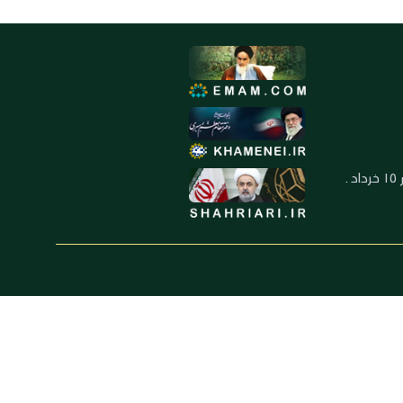
العنوان: ايران ـ قم ـ ميدان جهاد ـ بلوار ١٥ خرداد ـ