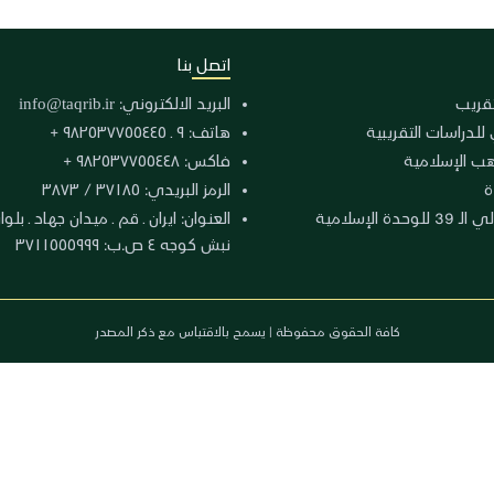
اتصل بنا
لتقريب
البريد الالكتروني:
info@taqrib.ir
 للدراسات التقريبية
هاتف: ٩ ـ ٩٨٢٥٣٧٧٥٥٤٤٥ +
هب الإسلامية
فاكس: ٩٨٢٥٣٧٧٥٥٤٤٨ +
ة
الرمز البريدي: ٣٧١٨٥ / ٣٨٧٣
دة الإسلامية
نبش كوجه ٤ ص.ب: ٣٧١١٥٥٥٩٩٩
كافة الحقوق محفوظة | يسمح بالاقتباس مع ذكر المصدر