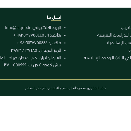
اتصل بنا
لتقريب
البريد الالكتروني:
info@taqrib.ir
 للدراسات التقريبية
هاتف: ٩ ـ ٩٨٢٥٣٧٧٥٥٤٤٥ +
هب الإسلامية
فاكس: ٩٨٢٥٣٧٧٥٥٤٤٨ +
ة
الرمز البريدي: ٣٧١٨٥ / ٣٨٧٣
دة الإسلامية
نبش كوجه ٤ ص.ب: ٣٧١١٥٥٥٩٩٩
كافة الحقوق محفوظة | يسمح بالاقتباس مع ذكر المصدر