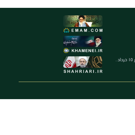
العنوان: ايران ـ قم ـ ميدان جهاد ـ بلوار ١٥ خرداد ـ