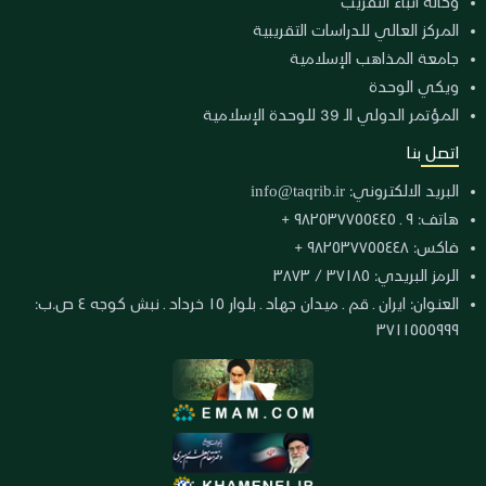
وكالة أنباء التقريب
المركز العالي للدراسات التقريبية
جامعة المذاهب الإسلامية
ويكي الوحدة
المؤتمر الدولي الـ 39 للوحدة الإسلامية
اتصل بنا
البريد الالكتروني:
info@taqrib.ir
هاتف: ٩ ـ ٩٨٢٥٣٧٧٥٥٤٤٥ +
فاكس: ٩٨٢٥٣٧٧٥٥٤٤٨ +
الرمز البريدي: ٣٧١٨٥ / ٣٨٧٣
العنوان: ايران ـ قم ـ ميدان جهاد ـ بلوار ١٥ خرداد ـ نبش كوجه ٤ ص.ب:
٣٧١١٥٥٥٩٩٩