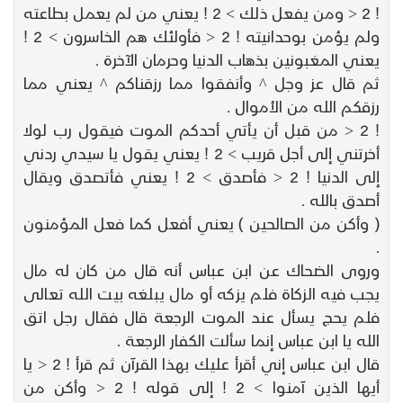
! 2 < ومن يفعل ذلك > 2 ! يعني من لم يعمل بطاعته
ولم يؤمن بوحدانيته ! 2 < فأولئك هم الخاسرون > 2 !
يعني المغبونين بذهاب الدنيا وحرمان الآخرة .
ثم قال عز وجل ^ وأنفقوا مما رزقناكم ^ يعني مما
رزقكم الله من الأموال .
! 2 < من قبل أن يأتي أحدكم الموت فيقول رب لولا
أخرتني إلى أجل قريب > 2 ! يعني يقول يا سيدي ردني
إلى الدنيا ! 2 < فأصدق > 2 ! يعني فأتصدق ويقال
أصدق بالله .
( وأكن من الصالحين ) يعني أفعل كما فعل المؤمنون
.
وروى الضحاك عن ابن عباس أنه قال من كان له مال
يجب فيه الزكاة فلم يزكه أو مال يبلغه بيت الله تعالى
فلم يحج يسأل عند الموت الرجعة قال فقال رجل اتق
الله يا ابن عباس إنما سألت الكفار الرجعة .
قال ابن عباس إني أقرأ عليك بهذا القرآن ثم قرأ ! 2 < يا
أيها الذين آمنوا > 2 ! إلى قوله ! 2 < وأكن من