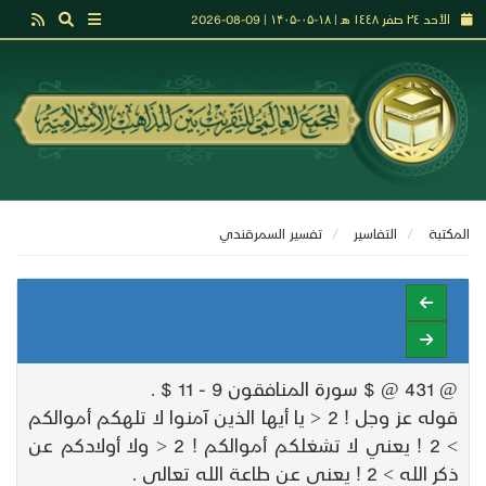
الأحد ٢٤ صفر ١٤٤٨ هـ | ۱۸-۰۵-۱۴۰۵ | 09-08-2026
المكتبة
التفاسير
تفسير السمرقندي
@ 431 @ $ سورة المنافقون 9 - 11 $ .
قوله عز وجل ! 2 < يا أيها الذين آمنوا لا تلهكم أموالكم
> 2 ! يعني لا تشغلكم أموالكم ! 2 < ولا أولادكم عن
ذكر الله > 2 ! يعني عن طاعة الله تعالى .