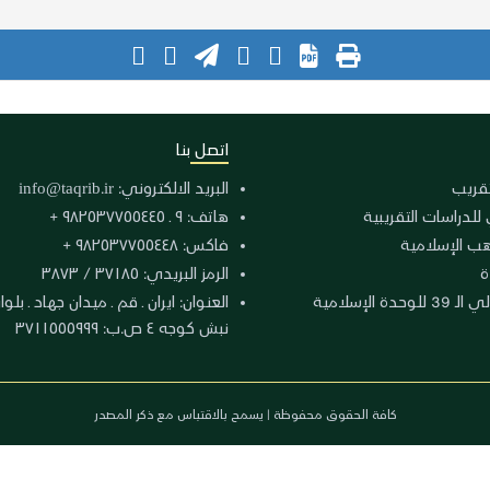
اتصل بنا
لتقريب
البريد الالكتروني:
info@taqrib.ir
 للدراسات التقريبية
هاتف: ٩ ـ ٩٨٢٥٣٧٧٥٥٤٤٥ +
هب الإسلامية
فاكس: ٩٨٢٥٣٧٧٥٥٤٤٨ +
ة
الرمز البريدي: ٣٧١٨٥ / ٣٨٧٣
دة الإسلامية
نبش كوجه ٤ ص.ب: ٣٧١١٥٥٥٩٩٩
كافة الحقوق محفوظة | يسمح بالاقتباس مع ذكر المصدر