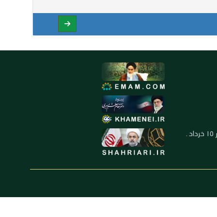
العنوان: ايران ـ قم ـ ميدان جهاد ـ بلوار ١٥ خرداد ـ