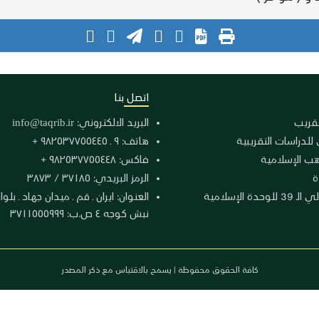
اتصل بنا
لتقريب
البريد الالكتروني:
info@taqrib.ir
 للدراسات التقريبية
هاتف: ٩ ـ ٩٨٢٥٣٧٧٥٥٤٤٥ +
هب الإسلامية
فاكس: ٩٨٢٥٣٧٧٥٥٤٤٨ +
ة
الرمز البريدي: ٣٧١٨٥ / ٣٨٧٣
دة الإسلامية
نبش كوجه ٤ ص.ب: ٣٧١١٥٥٥٩٩٩
كافة الحقوق محفوظة | يسمح بالاقتباس مع ذكر المصدر