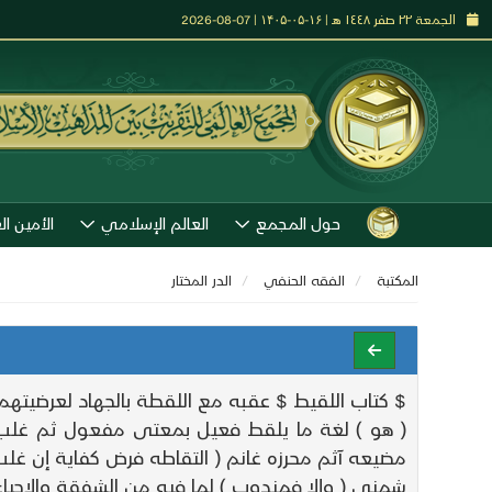
الجمعة ٢٢ صفر ١٤٤٨ هـ | ۱۶-۰۵-۱۴۰۵ | 07-08-2026
حول المجمع
العالم الإسلامي
الأمين ال
المكتبة
الفقه الحنفي
الدر المختار
$ كتاب اللقيط $ عقبه مع اللقطة بالجهاد لعرضيته
( هو ) لغة ما يلقط فعيل بمعتى مفعول ثم غلب على
مضيعه آثم محرزه غانم ( التقاطه فرض كفاية إن غل
شمني ( وإلا فمندوب ) لما فيه من الشفقة والإحياء 