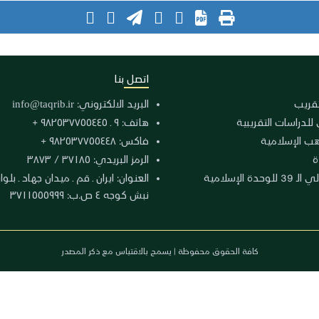
اتصل بنا
لتقريب
البريد الالكتروني:
info@taqrib.ir
 للدراسات التقريبية
هاتف: ٩ ـ ٩٨٢٥٣٧٧٥٥٤٤٥ +
هب الإسلامية
فاكس: ٩٨٢٥٣٧٧٥٥٤٤٨ +
ة
الرمز البريدي: ٣٧١٨٥ / ٣٨٧٣
دة الإسلامية
نبش كوجه ٤ ص.ب: ٣٧١١٥٥٥٩٩٩
كافة الحقوق محفوظة | يسمح بالاقتباس مع ذكر المصدر