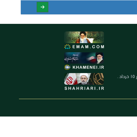
العنوان: ايران ـ قم ـ ميدان جهاد ـ بلوار ١٥ خرداد ـ