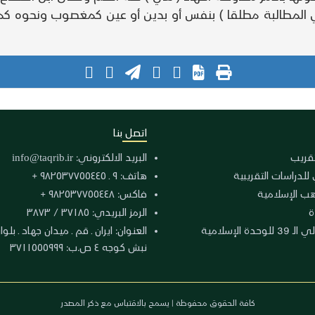
في المطالبة مطلقا ) بنفس أو بدين أو عين كمغصوب ونحوه كم
اتصل بنا
لتقريب
البريد الالكتروني:
info@taqrib.ir
 للدراسات التقريبية
هاتف: ٩ ـ ٩٨٢٥٣٧٧٥٥٤٤٥ +
هب الإسلامية
فاكس: ٩٨٢٥٣٧٧٥٥٤٤٨ +
ة
الرمز البريدي: ٣٧١٨٥ / ٣٨٧٣
دة الإسلامية
نبش كوجه ٤ ص.ب: ٣٧١١٥٥٥٩٩٩
كافة الحقوق محفوظة | يسمح بالاقتباس مع ذكر المصدر