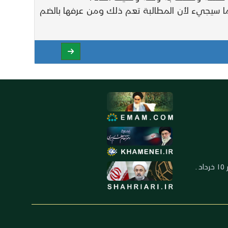
ا سيجيء لأن المطالبة تعم ذلك ومن عرفها بالضم
العنوان: ايران ـ قم ـ ميدان جهاد ـ بلوار ١٥ خرداد ـ