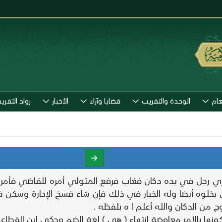
عام
الوحدة والتقريب
قضايا وآراء
الأخبار
رواد التقري
يري رجل في يده دكان فغاب فرفع المتولي أمره للقاضي فأمر
بخلوه أيضا وله الخيار في ذلك فإن شاء فسخ الإجارة وسكن ف
وج من الدكان والله أعلم ا ه بلفظه .
ولكونها بالأمر معاوضة انتهاء ( هي ) لغة الضم وحكى ابن القطاع