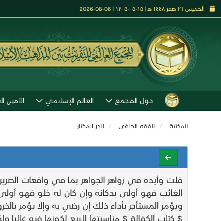
الخميس ٢١ صفر ١٤٤٨ هـ | ۱۵-۰۵-۱۴۰۵ | 06-08-2026
حول المجمع
العالم الإسلامي
الأمين ال
المكتبة
الفقه الحنفي
الدر المختار
قلت وأيده في زواهر الجواهر بما في واقعات الضر
الغائب فهو أولى بدكانه وإن كان له خلو فهو أولى 
ويؤمر المستأجر بأداء ذلك إن رضي به وإلا يؤمر بالخر
$ كتاب الكفالة $ مناسبتها للبيع لكونها فيه غالبا 