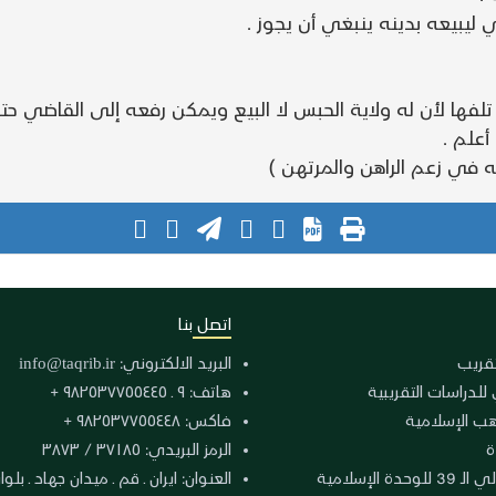
ليبيعه بدينه ينبغي أن يجوز .
تلفها لأن له ولاية الحبس لا البيع ويمكن رفعه إلى القاضي ح
أعلم .
 في زعم الراهن والمرتهن )
اتصل بنا
لتقريب
البريد الالكتروني:
info@taqrib.ir
 للدراسات التقريبية
هاتف: ٩ ـ ٩٨٢٥٣٧٧٥٥٤٤٥ +
هب الإسلامية
فاكس: ٩٨٢٥٣٧٧٥٥٤٤٨ +
ة
الرمز البريدي: ٣٧١٨٥ / ٣٨٧٣
دة الإسلامية