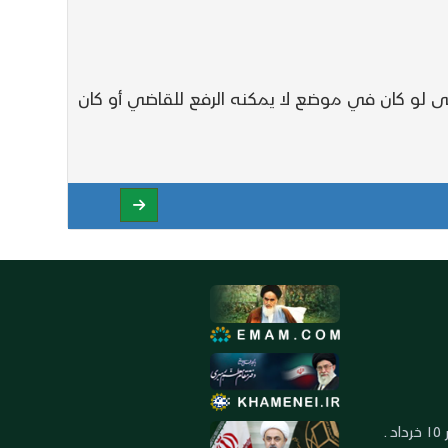
تى لو كان في موضع لا يمكنه الرفع للقاضي أو كان
العنوان: ايران ـ قم ـ ميدان جهاد ـ بلوار ١٥ خرداد ـ