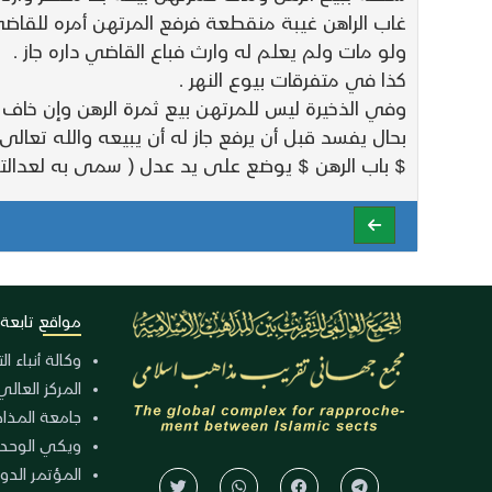
غاب الراهن غيبة منقطعة فرفع المرتهن أمره للقاضي 
ولو مات ولم يعلم له وارث فباع القاضي داره جاز .
كذا في متفرقات بيوع النهر .
وفي الذخيرة ليس للمرتهن بيع ثمرة الرهن وإن خاف 
بحال يفسد قبل أن يرفع جاز له أن يبيعه والله تعالى 
$ باب الرهن $ يوضع على يد عدل ( سمى به لعدالته
مواقع تابعة
وكالة أنباء ا
المركز العالي
جامعة المذا
ويكي الوحد
المؤتمر الدولي الـ 39 للوح