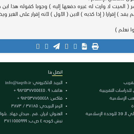
 ( الميت لا وارث له غيره دفعها إليه ) وجوبا كقوله هذا ابن د
لم يفد ) إقرارا ( إذا كذبه ) الابن ( الأول ) لأنه إقرار على الغير
ا نعلم )
اتصل بنا
لتقريب
البريد الالكتروني:
info@taqrib.ir
 للدراسات التقريبية
هاتف: ٩ ـ ٩٨٢٥٣٧٧٥٥٤٤٥ +
هب الإسلامية
فاكس: ٩٨٢٥٣٧٧٥٥٤٤٨ +
ة
الرمز البريدي: ٣٧١٨٥ / ٣٨٧٣
دة الإسلامية
نبش كوجه ٤ ص.ب: ٣٧١١٥٥٥٩٩٩