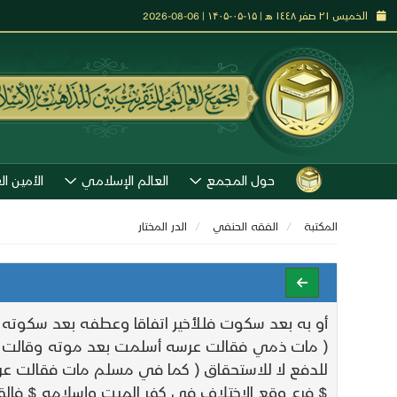
الخميس ٢١ صفر ١٤٤٨ هـ | ۱۵-۰۵-۱۴۰۵ | 06-08-2026
حول المجمع
العالم الإسلامي
الأمين ال
المكتبة
الفقه الحنفي
الدر المختار
أو به بعد سكوت فللأخير اتفاقا وعطفه بعد سكوته ل
( مات ذمي فقالت عرسه أسلمت بعد موته وقالت ورثته 
للدفع لا للاستحقاق ( كما في مسلم مات فقالت عرسه
$ فرع وقع الاختلاف في كفر الميت وإسلامه $ فالق