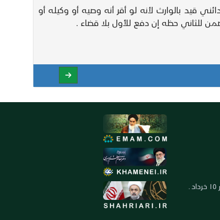
ائني قيد بالوارث لأنه لو أقر أنه وصيه أو وكيله أو
 ويضمن للثاني حظه إن دفع للأول بلا قضاء .
العنوان: ايران ـ قم ـ ميدان جهاد ـ بلوار ١٥ خرداد ـ