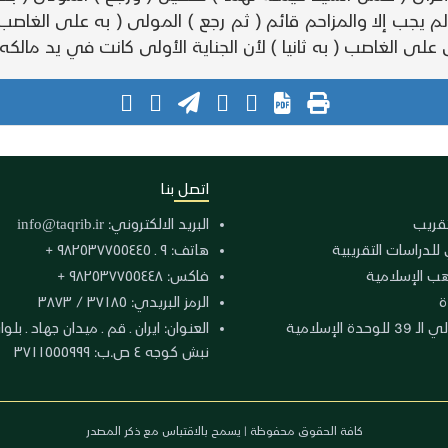
لم يجب إلا والمزاحم قائم ( ثم رجع ) المولى ( به على الغاص
على الغاصب ( به ثانيا ) لأن الجناية الأولى كانت في يد مالكه
اتصل بنا
لتقريب
البريد الالكتروني:
info@taqrib.ir
 للدراسات التقريبية
هاتف: ٩ ـ ٩٨٢٥٣٧٧٥٥٤٤٥ +
هب الإسلامية
فاكس: ٩٨٢٥٣٧٧٥٥٤٤٨ +
ة
الرمز البريدي: ٣٧١٨٥ / ٣٨٧٣
دة الإسلامية
نبش كوجه ٤ ص.ب: ٣٧١١٥٥٥٩٩٩
كافة الحقوق محفوظة | يسمح بالاقتباس مع ذكر المصدر