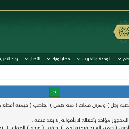
عام
الوحدة والتقريب
قضايا وآراء
الأخبار
رواد التقري
ه رجل ) وسرى فمات ( منه ضمن ) الغاصب ( قيمته أقطع 
ور مؤاخذ بأفعاله لا بأقواله إلا بعد عتقه .
) أخرى ( ضمن السيد قيمته لهما ) نصفين ( ورجع ) المولى (