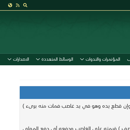
ب
المؤتمرات والندوات
الوسائط المتعددة
الاصدارات
وإن قطع يده وهو في يد غاصب فمات منه برىء )
 بنصف ) قيمته على الغاصب ودفعه أي دفع المولى