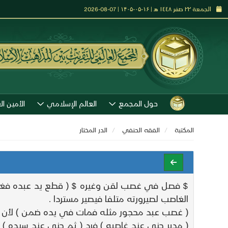
الجمعة ٢٢ صفر ١٤٤٨ هـ | ۱۶-۰۵-۱۴۰۵ | 07-08-2026
حول المجمع
العالم الإسلامي
الأمين ال
المكتبة
الفقه الحنفي
الدر المختار
$ فصل في غصب لقن وغيره $ ( قطع يد عبده فغصب
الغاصب لصيرورته متلفا فيصير مستردا .
( غصب عبد محجور مثله فمات في يده ضمن ) لأن المحج
( مدبر جنى عند غاصبه ) فرد ( ثم جنى عند سيده 