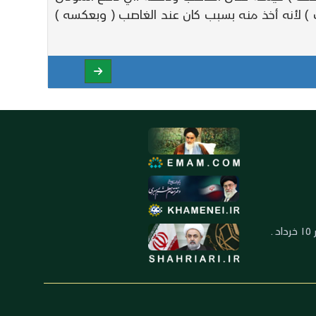
ب ) لأنه أخذ منه بسبب كان عند الغاصب ( وبعكسه )
العنوان: ايران ـ قم ـ ميدان جهاد ـ بلوار ١٥ خرداد ـ