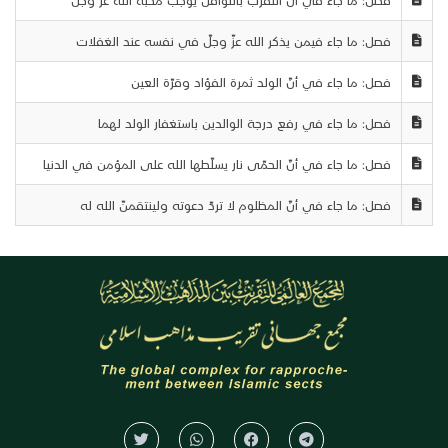
فصل: ما جاء فيمن يذكر الله عزّ وجلّ في نفسه عند الغفلات
فصل: ما جاء في أنّ الولد ثمرة الفؤاد وقرّة العين
فصل: ما جاء في رفع درجة الوالدين باستغفار الولد لهما
فصل: ما جاء في أنّ الحمّى نار يسلّطها الله على المؤمن في الدنيا
فصل: ما جاء في أنّ المظلوم لا تردّ دعوته ولينتقمنّ الله له