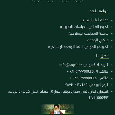
مواقع تابعة
وكالة أنباء التقريب
المركز العالي للدراسات التقريبية
جامعة المذاهب الإسلامية
ويكي الوحدة
المؤتمر الدولي الـ 39 للوحدة الإسلامية
اتصل بنا
البريد الالكتروني:
info@taqrib.ir
هاتف: ٩ ـ ٩٨٢٥٣٧٧٥٥٤٤٥ +
فاكس: ٩٨٢٥٣٧٧٥٥٤٤٨ +
الرمز البريدي: ٣٧١٨٥ / ٣٨٧٣
العنوان: ايران ـ قم ـ ميدان جهاد ـ بلوار ١٥ خرداد ـ نبش كوجه ٤ ص.ب:
٣٧١١٥٥٥٩٩٩